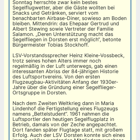
Sonntag herrschte zwar kein bestes
Segelflugwetter, aber die Gäste wollten bei
Snacks und Getränken, serviert vom
benachbarten Airbase-Diner, sowieso am Boden
bleiben. Mittendrin: das Ehepaar Gertrud und
Albert Stewing sowie Vertreter der Familie
Salamon. „Deren Unterstützung macht das
Segelfliegen in Dorsten erst möglich“, betonte
Bürgermeister Tobias Stockhoff.
LSV-Vorstandssprecher Heinz Kleine-Vossbeck,
trotz seines hohen Alters immer noch
regelmäßig in der Luft unterwegs, gab einen
interessanten Abriss der 84-jährigen Historie
des Luftsportvereins. Von den ersten
Flugzeugbau-Aktivitäten Anfang der 1930er-
Jahre über die Gründung einer Segelflieger-
Ortsgruppe in Dorsten.
Nach dem Zweiten Weltkrieg dann in Maria
Lindenhof die Fertigstellung eines Flugzeugs
namens „Bettelstudent“. 1961 nahmen die
Luftsportler den heutigen Segelflugplatz in
Betrieb, damals von der Zeche angepachtet.
Dort fanden später Flugtage statt, mit großem
Erfolg. Auch der LSV Dorsten konnte sich eines