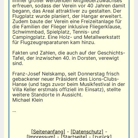
immer größer werdenden Mitgliederzuwachses
erfreuen, sodass der Verein vor 40 Jahren damit
begann, das Areal attraktiver zu gestalten. Der
Flugplatz wurde planiert, der Hangar erweitert.
Zudem baute der Verein eine Freizeitanlage für
die Familien der Flieger inklusive Fliegerklause,
Schwimmbad, Spielplatz, Tennis- und
Campingplatz. Eine Holz- und Metallwerkstatt
für Flugzeugreparaturen kam hinzu.
Fakten und Zahlen, die auch auf der Geschichts-
Tafel, der inzwischen 40. in Dorsten, verewigt
sind.
Franz-Josef Nelskamp, seit Donnerstag frisch
gebackener neuer Präsident des Lions-Clubs-
Hanse (und tags zuvor beim Musikfestival in der
Villa Keller erstmals offiziell im Einsatz), stellte
weitere Standorte in Aussicht.
Michael Klein
...
[Seitenanfang]
-
[Datenschutz]
-
[Impressum]
-
[Startseite]
-
[zurück]