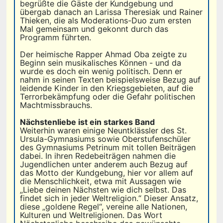
begrüßte die Gäste der Kundgebung und
übergab danach an Larissa Theresiak und Rainer
Thieken, die als Moderations-Duo zum ersten
Mal gemeinsam und gekonnt durch das
Programm führten.
Der heimische Rapper Ahmad Oba zeigte zu
Beginn sein musikalisches Können - und da
wurde es doch ein wenig politisch. Denn er
nahm in seinen Texten beispielsweise Bezug auf
leidende Kinder in den Kriegsgebieten, auf die
Terrorbekämpfung oder die Gefahr politischen
Machtmissbrauchs.
Nächstenliebe ist ein starkes Band
Weiterhin waren einige Neuntklässler des St.
Ursula-Gymnasiums sowie Oberstufenschüler
des Gymnasiums Petrinum mit tollen Beiträgen
dabei. In ihren Redebeiträgen nahmen die
Jugendlichen unter anderem auch Bezug auf
das Motto der Kundgebung, hier vor allem auf
die Menschlichkeit, etwa mit Aussagen wie
„Liebe deinen Nächsten wie dich selbst. Das
findet sich in jeder Weltreligion.“ Dieser Ansatz,
diese „goldene Regel“, vereine alle Nationen,
Kulturen und Weltreligionen. Das Wort