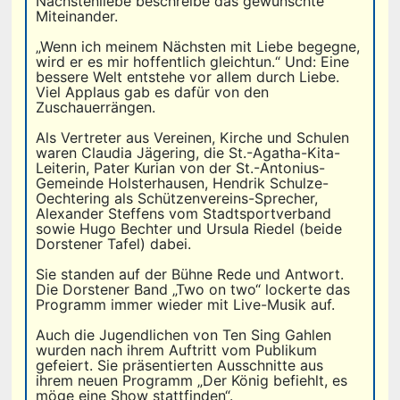
Nächstenliebe beschreibe das gewünschte
Miteinander.
„Wenn ich meinem Nächsten mit Liebe begegne,
wird er es mir hoffentlich gleichtun.“ Und: Eine
bessere Welt entstehe vor allem durch Liebe.
Viel Applaus gab es dafür von den
Zuschauerrängen.
Als Vertreter aus Vereinen, Kirche und Schulen
waren Claudia Jägering, die St.-Agatha-Kita-
Leiterin, Pater Kurian von der St.-Antonius-
Gemeinde Holsterhausen, Hendrik Schulze-
Oechtering als Schützenvereins-Sprecher,
Alexander Steffens vom Stadtsportverband
sowie Hugo Bechter und Ursula Riedel (beide
Dorstener Tafel) dabei.
Sie standen auf der Bühne Rede und Antwort.
Die Dorstener Band „Two on two“ lockerte das
Programm immer wieder mit Live-Musik auf.
Auch die Jugendlichen von Ten Sing Gahlen
wurden nach ihrem Auftritt vom Publikum
gefeiert. Sie präsentierten Ausschnitte aus
ihrem neuen Programm „Der König befiehlt, es
möge eine Show stattfinden“.